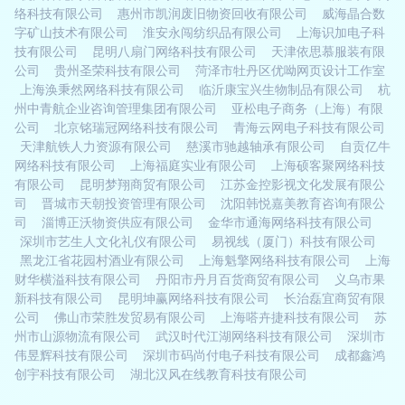
络科技有限公司
惠州市凯润废旧物资回收有限公司
威海晶合数
字矿山技术有限公司
淮安永闯纺织品有限公司
上海识加电子科
技有限公司
昆明八扇门网络科技有限公司
天津依思慕服装有限
公司
贵州圣荣科技有限公司
菏泽市牡丹区优呦网页设计工作室
上海涣秉然网络科技有限公司
临沂康宝兴生物制品有限公司
杭
州中青航企业咨询管理集团有限公司
亚松电子商务（上海）有限
公司
北京铭瑞冠网络科技有限公司
青海云网电子科技有限公司
天津航铁人力资源有限公司
慈溪市驰越轴承有限公司
自贡亿牛
网络科技有限公司
上海福庭实业有限公司
上海硕客聚网络科技
有限公司
昆明梦翔商贸有限公司
江苏金控影视文化发展有限公
司
晋城市天朝投资管理有限公司
沈阳韩悦嘉美教育咨询有限公
司
淄博正沃物资供应有限公司
金华市通海网络科技有限公司
深圳市艺生人文化礼仪有限公司
易视线（厦门）科技有限公司
黑龙江省花园村酒业有限公司
上海魁擎网络科技有限公司
上海
财华横溢科技有限公司
丹阳市丹月百货商贸有限公司
义乌市果
新科技有限公司
昆明坤赢网络科技有限公司
长治磊宜商贸有限
公司
佛山市荣胜发贸易有限公司
上海嗒卉捷科技有限公司
苏
州市山源物流有限公司
武汉时代江湖网络科技有限公司
深圳市
伟昱辉科技有限公司
深圳市码尚付电子科技有限公司
成都鑫鸿
创宇科技有限公司
湖北汉风在线教育科技有限公司