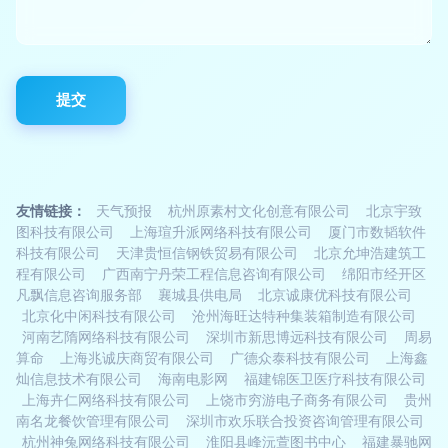
友情链接：
天气预报
杭州原素村文化创意有限公司
北京宇致
图科技有限公司
上海瑄升派网络科技有限公司
厦门市数韬软件
科技有限公司
天津贵恒信钢铁贸易有限公司
北京允坤浩建筑工
程有限公司
广西南宁丹荣工程信息咨询有限公司
绵阳市经开区
凡飘信息咨询服务部
襄城县供电局
北京诚康优科技有限公司
北京化中闲科技有限公司
沧州海旺达特种集装箱制造有限公司
河南艺隋网络科技有限公司
深圳市新思博远科技有限公司
周易
算命
上海兆诚庆商贸有限公司
广德众泰科技有限公司
上海鑫
灿信息技术有限公司
海南电影网
福建锦医卫医疗科技有限公司
上海卉仁网络科技有限公司
上饶市穷游电子商务有限公司
贵州
南名龙餐饮管理有限公司
深圳市欢乐联合投资咨询管理有限公司
杭州神兔网络科技有限公司
淮阳县峰沅萱图书中心
福建暴驰网